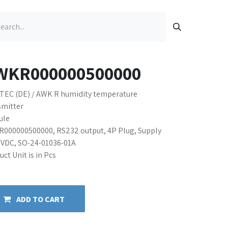
WKR000000500000
TEC (DE) / AWK R humidity temperature
smitter
ule
000000500000, RS232 output, 4P Plug, Supply
 VDC, SO-24-01036-01A
ct Unit is in Pcs
ADD TO CART