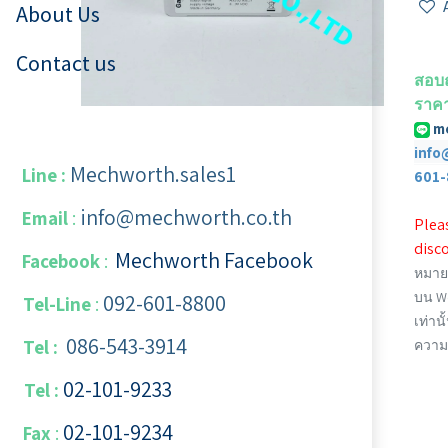
About Us
Contact us
สอบถ
ราคา
m
info
Mechworth.sales1
Line :
601-
info@mechworth.co.th
Email
:
Pleas
disco
Mechworth Facebook
Facebook
:
หมายเ
บน We
092-601-8800
Tel-Line
:
เท่านั
086-543-3914
Tel :
ความ
02-101-9233
Tel :
02-101-​9234
​
Fax
: