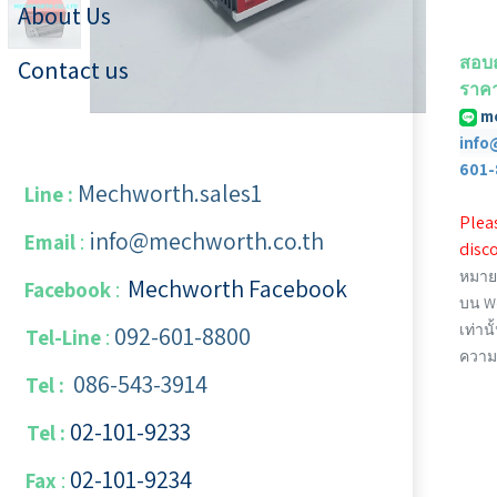
About Us
สอบถ
Contact us
ราคา
m
info
601-
Mechworth.sales1
Line :
Pleas
info@mechworth.co.th
Email
:
disco
หมายเ
Mechworth Facebook
Facebook
:
บน We
เท่านั
092-601-8800
Tel-Line
:
ความ
086-543-3914
Tel :
02-101-9233
Tel :
02-101-​9234
​
Fax
: